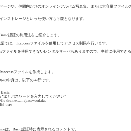
ージや、仲間内だけのオンラインアルバム写真集、または大容量ファイル
ンストレージといった使い方も可能となります。
asic認証の利用法をご紹介します。
認証では、.htaccessファイルを使用してアクセス制限を行います。
ccessファイルを使用できないレンタルサーバもありますので、事前に使用でき
taccessファイルを作成します。
ルの中身は、以下の４行です。
 Basic
ame "IDとパスワードを入力してください"
le /home/......../password.dat
lid-user
ameは、Basic認証時に表示されるコメントで、