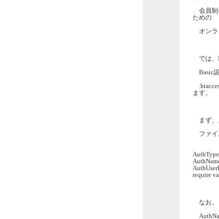
会員制ペ
ための
オンライ
では、B
Basic
.hta
ます。
まず、.h
ファイ
AuthType
AuthN
AuthUserFi
require va
なお、
AuthN