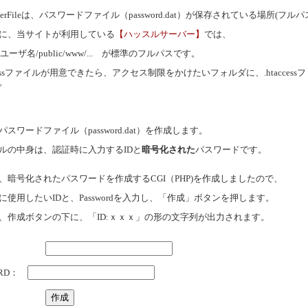
serFileは、パスワードファイル（password.dat）が保存されている場所(フル
に、当サイトが利用している
【ハッスルサーバー】
では、
/ユーザ名/public/www/... が標準のフルパスです。
cessファイルが用意できたら、アクセス制限をかけたいフォルダに、.htacces
。
ワードファイル（password.dat）を作成します。
の中身は、認証時に入力するIDと
暗号化された
パスワードです。
暗号化されたパスワードを作成するCGI（PHP)を作成しましたので、
使用したいIDと、Passwordを入力し、「作成」ボタンを押します。
作成ボタンの下に、「ID:ｘｘｘ」の形の文字列が出力されます。
D：
ORD：