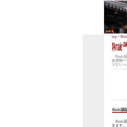
top
>
B
Bas
作成
Basi
会員制ペ
ジといっ
Basi
Basi
きます。