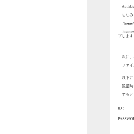
AuthU
ちなみ
/home
.htac
プします
次に、パス
ファイル
以下に、
認証時に
すると、
I
PASSW