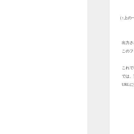
（↑上の一
出力され
このファイ
これで
では、実
URLに