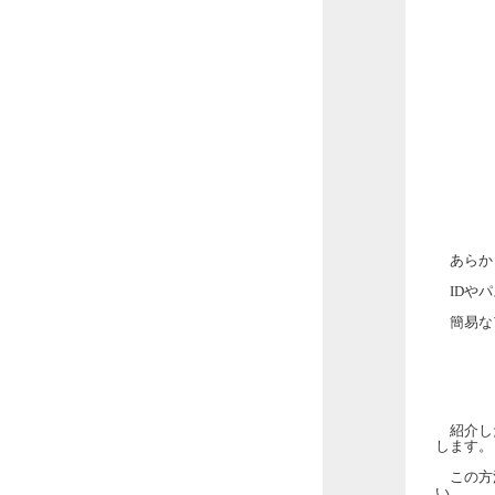
あらかじ
IDやパ
簡易な
紹介した
します。
この方法
い。